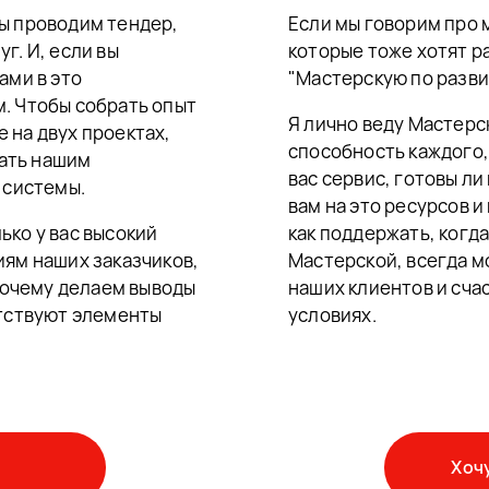
мы проводим тендер,
Если мы говорим про 
г. И, если вы
которые тоже хотят ра
ами в это
"Мастерскую по разви
м. Чтобы собрать опыт
Я лично веду Мастерс
 на двух проектах,
способность каждого, 
ать нашим
вас сервис, готовы ли
 системы.
вам на это ресурсов и
ько у вас высокий
как поддержать, когда
иям наших заказчиков,
Мастерской, всегда м
 Почему делаем выводы
наших клиентов и сча
утствуют элементы
условиях.
Хоч