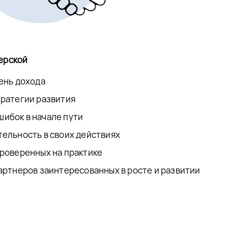
ерской
ень дохода
тратегии развития
ибок в начале пути
тельность в своих действиях
проверенных на практике
артнеров заинтересованных в росте и развитии