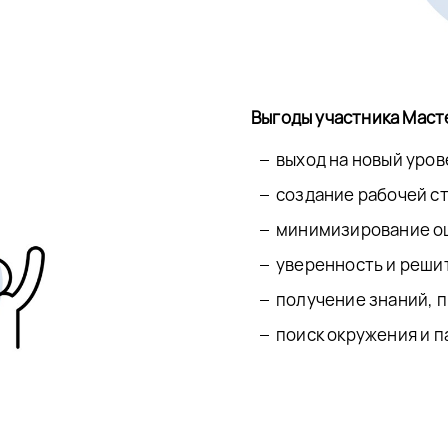
Выгоды участника Маст
выход на новый уров
создание рабочей с
минимизирование ош
уверенность и реши
получение знаний, 
поиск окружения и п